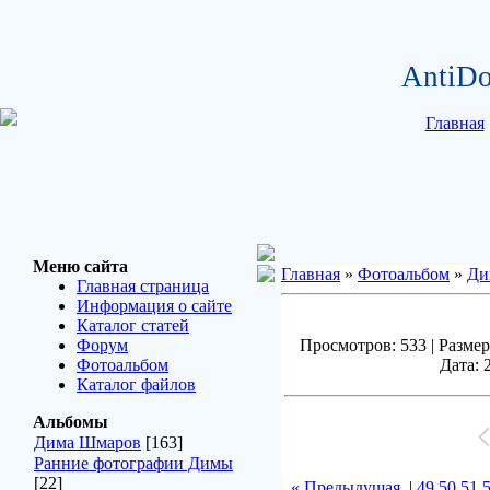
AntiDo
Главная
Меню сайта
Главная
»
Фотоальбом
»
Ди
Главная страница
Информация о сайте
Каталог статей
Форум
Просмотров: 533 | Размер
Фотоальбом
Дата: 
Каталог файлов
Альбомы
Дима Шмаров
[163]
Ранние фотографии Димы
[22]
« Предыдущая
|
49
50
51