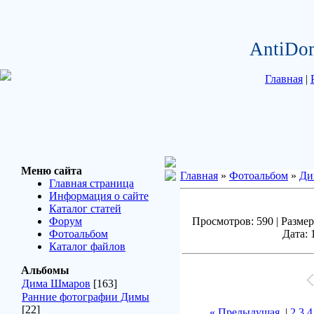
AntiDo
Главная
|
Меню сайта
Главная
»
Фотоальбом
»
Ди
Главная страница
Информация о сайте
Каталог статей
Форум
Просмотров: 590 | Размер
Фотоальбом
Дата: 
Каталог файлов
Альбомы
Дима Шмаров
[163]
Ранние фотографии Димы
[22]
« Предыдущая
|
2
3
4