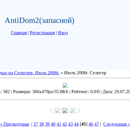
AntiDom2(запасной)
Главная
|
Регистрация
|
Вход
дых на Селигере. Июль 2008г.
» Июль 2008г. Селигер
 582 | Размеры: 360x479px/35.8Kb | Рейтинг: 0.0/0 | Дата: 29.07.2
« Предыдущая
|
37
38
39
40
41
42
43
44
[
45
]
46
47
|
Следующая »