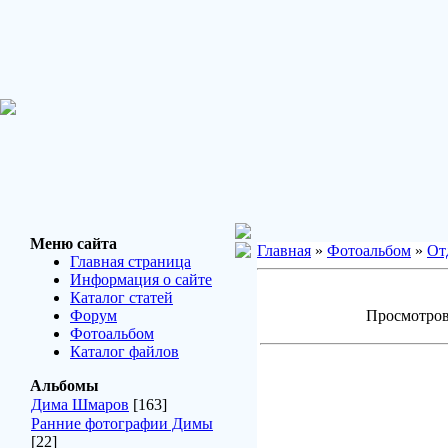
Меню сайта
Главная
»
Фотоальбом
»
От
Главная страница
Информация о сайте
Каталог статей
Форум
Просмотров:
Фотоальбом
Каталог файлов
Альбомы
Дима Шмаров
[163]
Ранние фотографии Димы
[22]