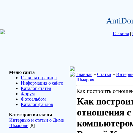
AntiDo
Главная
|
Меню сайта
Главная
»
Статьи
»
Интервь
Главная страница
Шмарове
Информация о сайте
Каталог статей
Как построить отноше
Форум
Как построи
Фотоальбом
Каталог файлов
отношения с
Категории каталога
Интервью и статьи о Диме
компьютеро
Шмарове
[8]