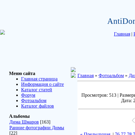
AntiDo
Главная
|
Меню сайта
Главная
»
Фотоальбом
»
Ди
Главная страница
Информация о сайте
Каталог статей
Форум
Просмотров: 513 | Размеры
Фотоальбом
Дата: 
Каталог файлов
Альбомы
Дима Шмаров
[163]
Ранние фотографии Димы
[22]
« Предыдущая
|
76
77
78