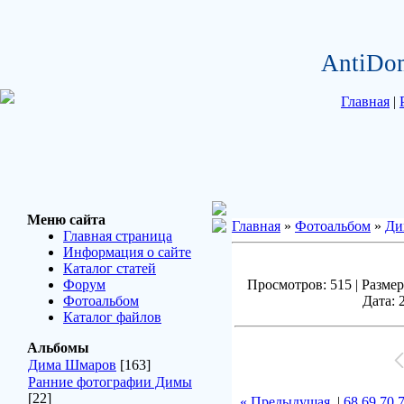
AntiDo
Главная
|
Меню сайта
Главная
»
Фотоальбом
»
Ди
Главная страница
Информация о сайте
Каталог статей
Форум
Просмотров: 515 | Размер
Фотоальбом
Дата: 
Каталог файлов
Альбомы
Дима Шмаров
[163]
Ранние фотографии Димы
[22]
« Предыдущая
|
68
69
70