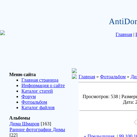
AntiDo
Главная
|
Меню сайта
Главная
»
Фотоальбом
»
Ди
Главная страница
Информация о сайте
Каталог статей
Форум
Просмотров: 538 | Размеры
Фотоальбом
Дата: 
Каталог файлов
Альбомы
Дима Шмаров
[163]
Ранние фотографии Димы
[22]
« Предыдущая
|
99
100
1