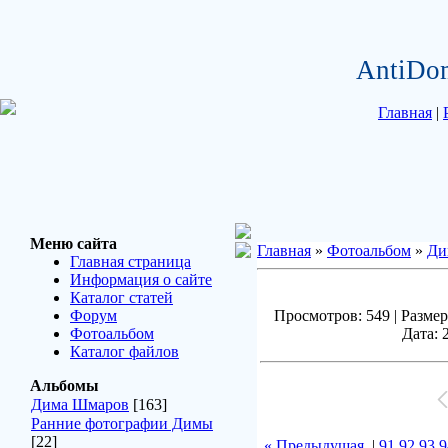
AntiDo
Главная
|
Меню сайта
Главная
»
Фотоальбом
»
Ди
Главная страница
Информация о сайте
Каталог статей
Форум
Просмотров: 549 | Размер
Фотоальбом
Дата: 
Каталог файлов
Альбомы
Дима Шмаров
[163]
Ранние фотографии Димы
[22]
« Предыдущая
|
91
92
93
9