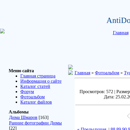
AntiDo
Главная
Меню сайта
Главная
»
Фотоальбом
»
Ту
Главная страница
Информация о сайте
Каталог статей
Форум
Просмотров: 572 | Размер
Фотоальбом
Дата: 25.02.2
Каталог файлов
Альбомы
Дима Шмаров
[163]
Ранние фотографии Димы
[22]
« Предыдущая
|
88
89
90