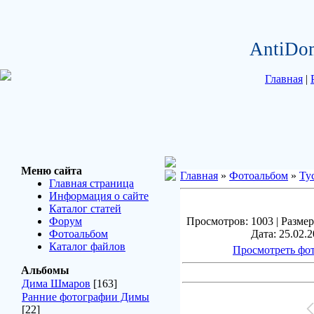
AntiDo
Главная
|
Меню сайта
Главная
»
Фотоальбом
»
Ту
Главная страница
Информация о сайте
Каталог статей
Форум
Просмотров: 1003 | Размеры
Фотоальбом
Дата: 25.02.2
Каталог файлов
Просмотреть фот
Альбомы
Дима Шмаров
[163]
Ранние фотографии Димы
[22]