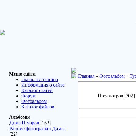
Меню сайта
Главная
»
Фотоальбом
»
Ту
Главная страница
Информация о сайте
Каталог статей
Форум
Просмотров: 702 | 
Фотоальбом
Каталог файлов
Альбомы
Дима Шмаров
[163]
Ранние фотографии Димы
[22]