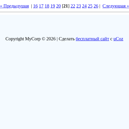
« Предыдущая
|
16
17
18
19
20
[
21
]
22
23
24
25
26
|
Следующая »
Copyright MyCorp © 2026 |
Сделать
бесплатный сайт
с
uCoz