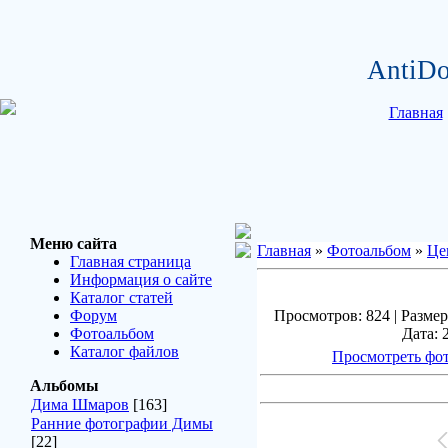
AntiDo
Главная
Меню сайта
Главная
»
Фотоальбом
»
Це
Главная страница
Информация о сайте
Каталог статей
Форум
Просмотров: 824 | Размер
Фотоальбом
Дата: 
Каталог файлов
Просмотреть фот
Альбомы
Дима Шмаров
[163]
Ранние фотографии Димы
[22]