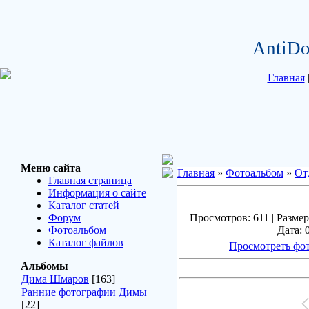
AntiDo
Главная
Меню сайта
Главная
»
Фотоальбом
»
От
Главная страница
Информация о сайте
Каталог статей
Форум
Просмотров: 611 | Размер
Фотоальбом
Дата: 
Каталог файлов
Просмотреть фот
Альбомы
Дима Шмаров
[163]
Ранние фотографии Димы
[22]