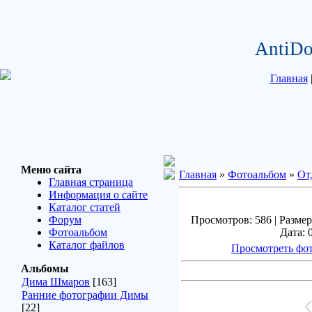
AntiDo
Главная
Меню сайта
Главная
»
Фотоальбом
»
От
Главная страница
Информация о сайте
Каталог статей
Форум
Просмотров: 586 | Размер
Фотоальбом
Дата: 
Каталог файлов
Просмотреть фот
Альбомы
Дима Шмаров
[163]
Ранние фотографии Димы
[22]