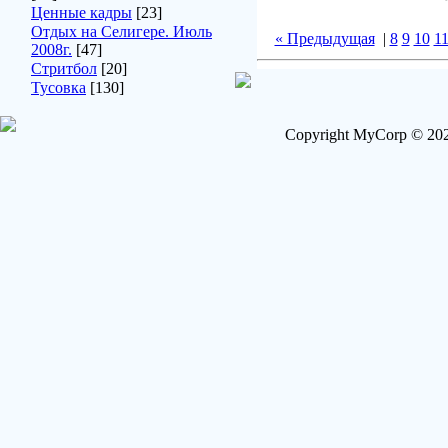
Ценные кадры
[23]
Отдых на Селигере. Июль
« Предыдущая
|
8
9
10
1
2008г.
[47]
Стритбол
[20]
Тусовка
[130]
Copyright MyCorp © 202