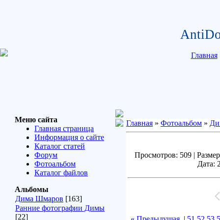
AntiDo
Главная
Меню сайта
Главная
»
Фотоальбом
»
Ди
Главная страница
Информация о сайте
Каталог статей
Форум
Просмотров: 509 | Размер
Фотоальбом
Дата: 
Каталог файлов
Альбомы
Дима Шмаров
[163]
Ранние фотографии Димы
[22]
« Предыдущая
|
51
52
53