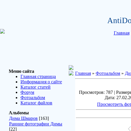
AntiDo
Главная
Меню сайта
Главная
»
Фотоальбом
»
Ди
Главная страница
Информация о сайте
Каталог статей
Форум
Просмотров: 787 | Размеры
Фотоальбом
Дата: 27.02.2
Каталог файлов
Просмотреть фот
Альбомы
Дима Шмаров
[163]
Ранние фотографии Димы
[22]