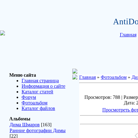
AntiDo
Главная
Меню сайта
Главная
»
Фотоальбом
»
Ди
Главная страница
Информация о сайте
Каталог статей
Форум
Просмотров: 788 | Размер
Фотоальбом
Дата: 
Каталог файлов
Просмотреть фот
Альбомы
Дима Шмаров
[163]
Ранние фотографии Димы
[22]