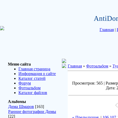
AntiDo
Главная
|
Меню сайта
Главная
»
Фотоальбом
»
Ту
Главная страница
Информация о сайте
Каталог статей
Форум
Просмотров: 565 | Размер
Фотоальбом
Дата: 
Каталог файлов
Альбомы
Дима Шмаров
[163]
Ранние фотографии Димы
[22]
« Предыдущая
|
106
107