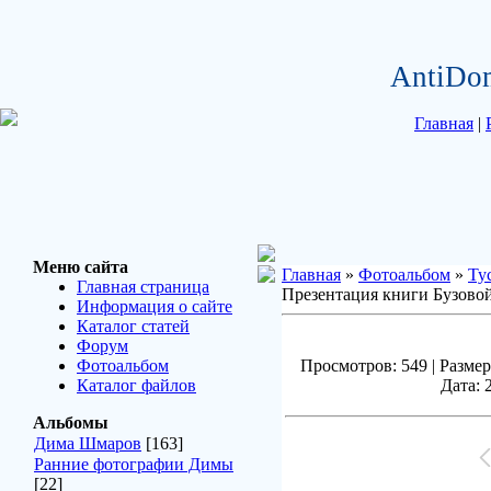
AntiDo
Главная
|
Меню сайта
Главная
»
Фотоальбом
»
Ту
Главная страница
Презентация книги Бузово
Информация о сайте
Каталог статей
Форум
Фотоальбом
Просмотров: 549 | Размер
Каталог файлов
Дата: 
Альбомы
Дима Шмаров
[163]
Ранние фотографии Димы
[22]