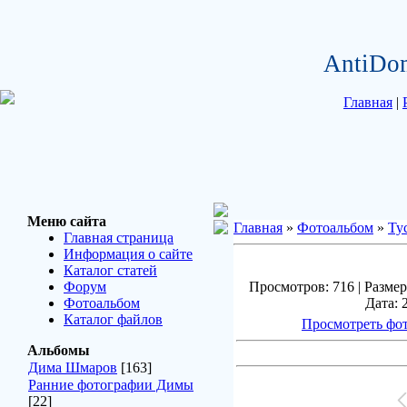
AntiDo
Главная
|
Меню сайта
Главная
»
Фотоальбом
»
Ту
Главная страница
Информация о сайте
Каталог статей
Форум
Просмотров: 716 | Размер
Фотоальбом
Дата: 
Каталог файлов
Просмотреть фот
Альбомы
Дима Шмаров
[163]
Ранние фотографии Димы
[22]