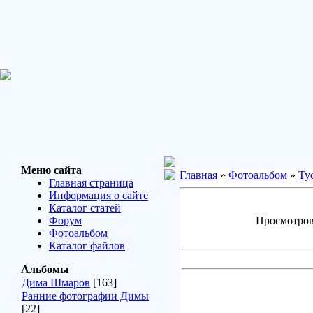
Меню сайта
Главная
»
Фотоальбом
»
Ту
Главная страница
Информация о сайте
Каталог статей
Форум
Просмотров:
Фотоальбом
Каталог файлов
Альбомы
Дима Шмаров
[163]
Ранние фотографии Димы
[22]