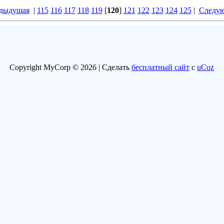
едыдущая
|
115
116
117
118
119
[
120
]
121
122
123
124
125
|
Следую
Copyright MyCorp © 2026 |
Сделать
бесплатный сайт
с
uCoz