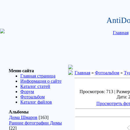
AntiDo
Главная
Меню сайта
Главная
»
Фотоальбом
»
Ту
Главная страница
Информация о сайте
Каталог статей
Форум
Просмотров: 713 | Размер
Фотоальбом
Дата: 
Каталог файлов
Просмотреть фот
Альбомы
Дима Шмаров
[163]
Ранние фотографии Димы
[22]