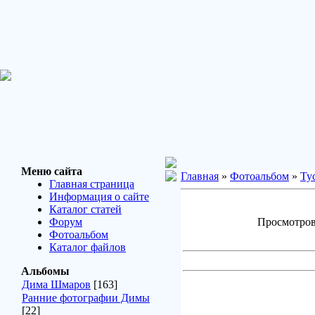
Меню сайта
Главная
»
Фотоальбом
»
Ту
Главная страница
Информация о сайте
Каталог статей
Форум
Просмотров:
Фотоальбом
Каталог файлов
Альбомы
Дима Шмаров
[163]
Ранние фотографии Димы
[22]