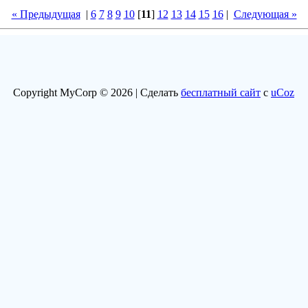
« Предыдущая
|
6
7
8
9
10
[
11
]
12
13
14
15
16
|
Следующая »
Copyright MyCorp © 2026 |
Сделать
бесплатный сайт
с
uCoz