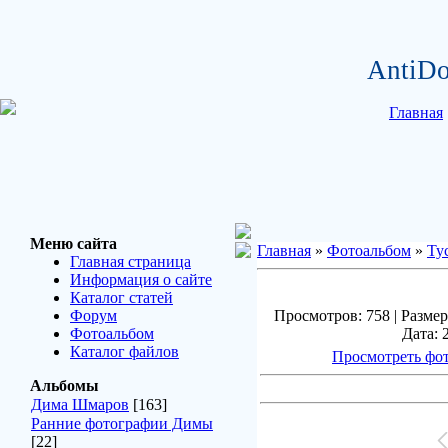
AntiDo
Главная
Меню сайта
Главная
»
Фотоальбом
»
Ту
Главная страница
Информация о сайте
Каталог статей
Форум
Просмотров: 758 | Размер
Фотоальбом
Дата: 
Каталог файлов
Просмотреть фот
Альбомы
Дима Шмаров
[163]
Ранние фотографии Димы
[22]