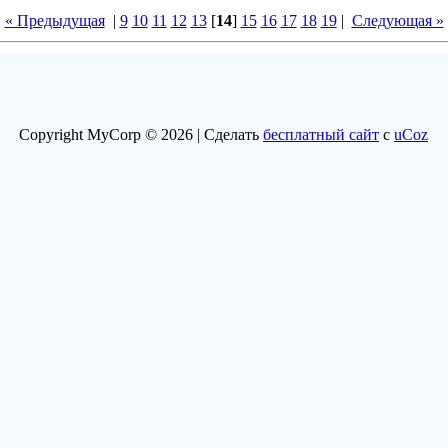
« Предыдущая
|
9
10
11
12
13
[
14
]
15
16
17
18
19
|
Следующая »
Copyright MyCorp © 2026 |
Сделать
бесплатный сайт
с
uCoz