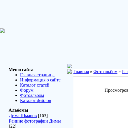
Меню сайта
Главная
»
Фотоальбом
»
Ра
Главная страница
Информация о сайте
Каталог статей
Форум
Просмотров:
Фотоальбом
Каталог файлов
Альбомы
Дима Шмаров
[163]
Ранние фотографии Димы
[22]