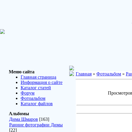
Меню сайта
Главная
»
Фотоальбом
»
Ра
Главная страница
Информация о сайте
Каталог статей
Форум
Просмотров:
Фотоальбом
Каталог файлов
Альбомы
Дима Шмаров
[163]
Ранние фотографии Димы
[22]