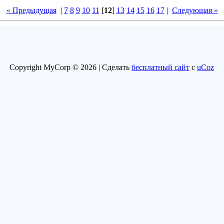
« Предыдущая
|
7
8
9
10
11
[
12
]
13
14
15
16
17
|
Следующая »
Copyright MyCorp © 2026 |
Сделать
бесплатный сайт
с
uCoz