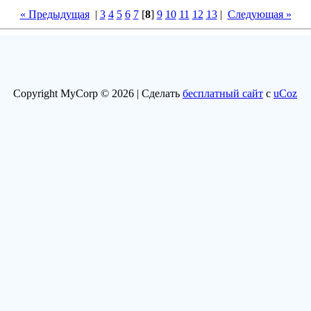
« Предыдущая
|
3
4
5
6
7
[
8
]
9
10
11
12
13
|
Следующая »
Copyright MyCorp © 2026 |
Сделать
бесплатный сайт
с
uCoz