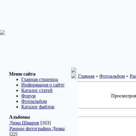
Меню сайта
Главная
»
Фотоальбом
»
Ра
Главная страница
Информация о сайте
Каталог статей
Форум
Просмотров:
Фотоальбом
Каталог файлов
Альбомы
Дима Шмаров
[163]
Ранние фотографии Димы
[22]