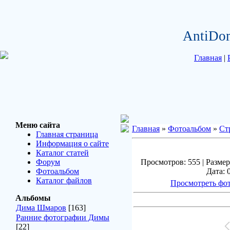
AntiDo
Главная
|
Меню сайта
Главная
»
Фотоальбом
»
Ст
Главная страница
Информация о сайте
Каталог статей
Форум
Просмотров: 555 | Размер
Фотоальбом
Дата: 
Каталог файлов
Просмотреть фот
Альбомы
Дима Шмаров
[163]
Ранние фотографии Димы
[22]