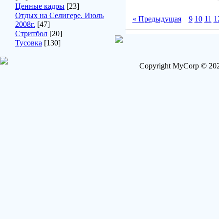
Ценные кадры
[23]
Отдых на Селигере. Июль
« Предыдущая
|
9
10
11
1
2008г.
[47]
Стритбол
[20]
Тусовка
[130]
Copyright MyCorp © 202