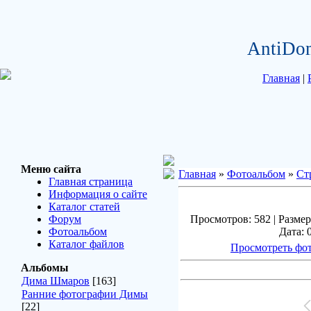
AntiDo
Главная
|
Меню сайта
Главная
»
Фотоальбом
»
Ст
Главная страница
Информация о сайте
Каталог статей
Форум
Просмотров: 582 | Размер
Фотоальбом
Дата: 
Каталог файлов
Просмотреть фот
Альбомы
Дима Шмаров
[163]
Ранние фотографии Димы
[22]