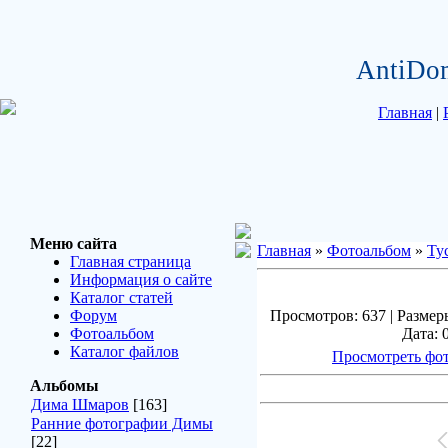
AntiDo
Главная
|
Меню сайта
Главная
»
Фотоальбом
»
Ту
Главная страница
Информация о сайте
Каталог статей
Форум
Просмотров: 637 | Размеры
Фотоальбом
Дата: 
Каталог файлов
Просмотреть фот
Альбомы
Дима Шмаров
[163]
Ранние фотографии Димы
[22]