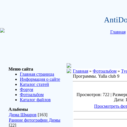
AntiDo
Главная
Меню сайта
Главная
»
Фотоальбом
»
Ту
Главная страница
Программы. Yalla club 9
Информация о сайте
Каталог статей
Форум
Фотоальбом
Просмотров: 722 | Размеры
Каталог файлов
Дата: 
Просмотреть фот
Альбомы
Дима Шмаров
[163]
Ранние фотографии Димы
[22]