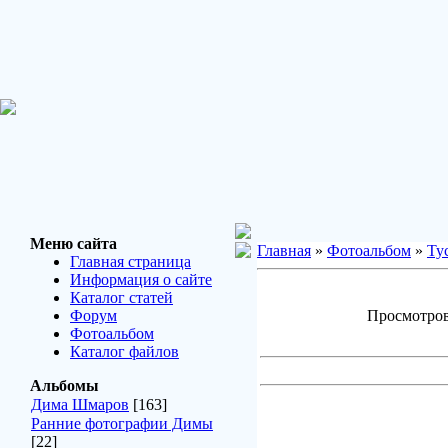
Меню сайта
Главная
»
Фотоальбом
»
Ту
Главная страница
Информация о сайте
Каталог статей
Форум
Просмотров:
Фотоальбом
Каталог файлов
Альбомы
Дима Шмаров
[163]
Ранние фотографии Димы
[22]