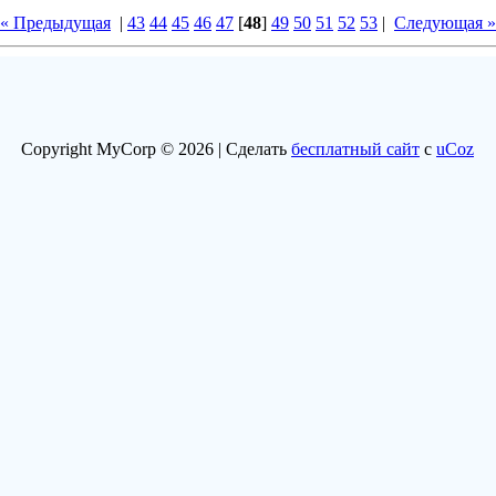
« Предыдущая
|
43
44
45
46
47
[
48
]
49
50
51
52
53
|
Следующая »
Copyright MyCorp © 2026 |
Сделать
бесплатный сайт
с
uCoz