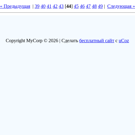
« Предыдущая
|
39
40
41
42
43
[
44
]
45
46
47
48
49
|
Следующая »
Copyright MyCorp © 2026 |
Сделать
бесплатный сайт
с
uCoz