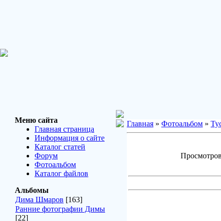
Меню сайта
Главная
»
Фотоальбом
»
Ту
Главная страница
Информация о сайте
Каталог статей
Форум
Просмотров:
Фотоальбом
Каталог файлов
Альбомы
Дима Шмаров
[163]
Ранние фотографии Димы
[22]