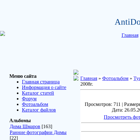
AntiDo
Главная
Меню сайта
Главная
»
Фотоальбом
»
Ту
Главная страница
2008г.
Информация о сайте
Каталог статей
Форум
Фотоальбом
Просмотров: 711 | Размеры
Каталог файлов
Дата: 26.05.2
Просмотреть фот
Альбомы
Дима Шмаров
[163]
Ранние фотографии Димы
[22]