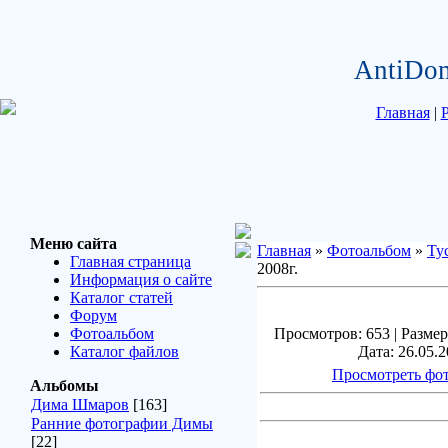
AntiDom
Главная
|
Меню сайта
Главная
»
Фотоальбом
»
Ту
Главная страница
2008г.
Информация о сайте
Каталог статей
Форум
Фотоальбом
Просмотров: 653 | Размер
Каталог файлов
Дата: 26.05.2
Просмотреть фот
Альбомы
Дима Шмаров
[163]
Ранние фотографии Димы
[22]