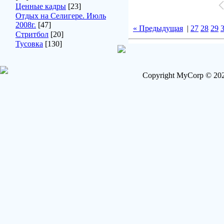
Ценные кадры
[23]
Отдых на Селигере. Июль
2008г.
[47]
« Предыдущая
|
27
28
29
Стритбол
[20]
Тусовка
[130]
Copyright MyCorp © 202