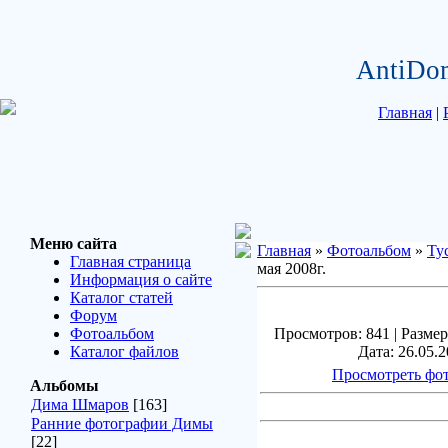
AntiDo
Главная
|
Меню сайта
Главная
»
Фотоальбом
»
Ту
Главная страница
мая 2008г.
Информация о сайте
Каталог статей
Форум
Фотоальбом
Просмотров: 841 | Размер
Каталог файлов
Дата: 26.05.2
Просмотреть фот
Альбомы
Дима Шмаров
[163]
Ранние фотографии Димы
[22]