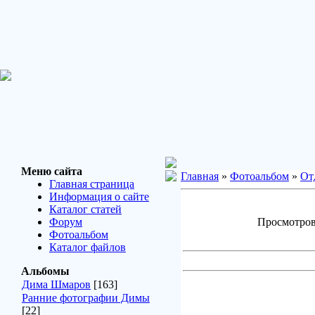
Меню сайта
Главная
»
Фотоальбом
»
От
Главная страница
Информация о сайте
Каталог статей
Форум
Просмотров:
Фотоальбом
Каталог файлов
Альбомы
Дима Шмаров
[163]
Ранние фотографии Димы
[22]