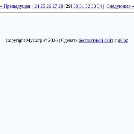
« Предыдущая
|
24
25
26
27
28
[
29
]
30
31
32
33
34
|
Следующая »
Copyright MyCorp © 2026 |
Сделать
бесплатный сайт
с
uCoz