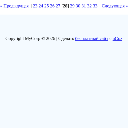
« Предыдущая
|
23
24
25
26
27
[
28
]
29
30
31
32
33
|
Следующая »
Copyright MyCorp © 2026 |
Сделать
бесплатный сайт
с
uCoz