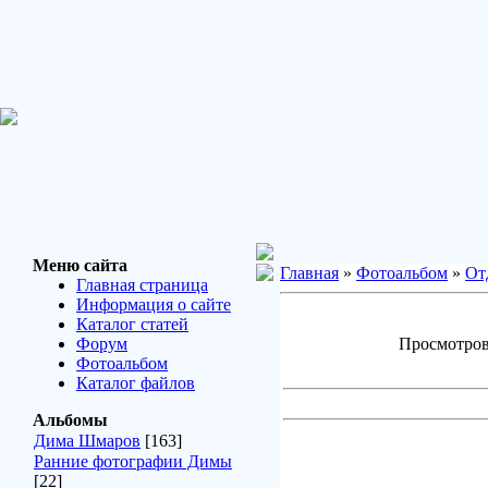
Меню сайта
Главная
»
Фотоальбом
»
От
Главная страница
Информация о сайте
Каталог статей
Форум
Просмотров:
Фотоальбом
Каталог файлов
Альбомы
Дима Шмаров
[163]
Ранние фотографии Димы
[22]