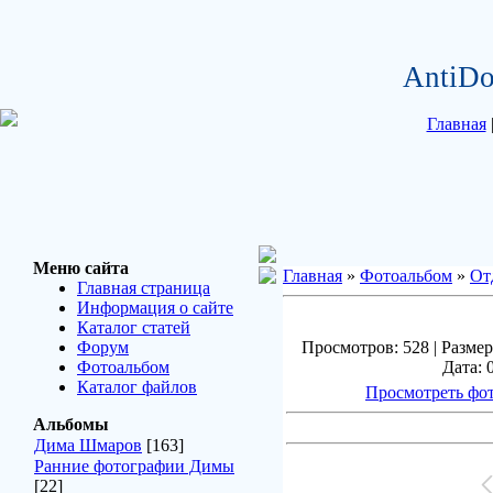
AntiDo
Главная
Меню сайта
Главная
»
Фотоальбом
»
От
Главная страница
Информация о сайте
Каталог статей
Форум
Просмотров: 528 | Размер
Фотоальбом
Дата: 
Каталог файлов
Просмотреть фот
Альбомы
Дима Шмаров
[163]
Ранние фотографии Димы
[22]